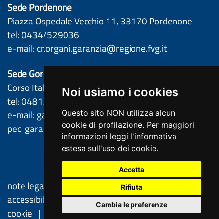
Sede Pordenone
Piazza Ospedale Vecchio 11, 33170 Pordenone 
tel: 0434/529036 
e-mail: 
cr.organi.garanzia@regione.fvg.it
Sede Gorizia
Corso Italia 61, 34170 Gorizia 
Noi usiamo i cookies
tel: 0481/386261 – 0481/386201 
e-mail: 
garantefvg@regione.fvg.it
Questo sito NON utilizza alcun
cookie di profilazione. Per maggiori
pec: 
garantefvg@certregione.fvg.it
informazioni leggi l'
informativa
estesa
sull'uso dei cookie.
Accetta
note legali
privacy
cookie
dichiarazione di
Rifiuta
accessibilità
feedback
cambio preferenze
Cambia le preferenze
cookie
redazione