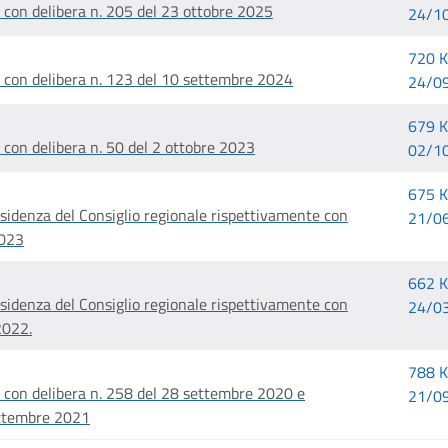
e con delibera n. 205 del 23 ottobre 2025
24/1
720 
le con delibera n. 123 del 10 settembre 2024
24/0
679 
e con delibera n. 50 del 2 ottobre 2023
02/1
675 
esidenza del Consiglio regionale rispettivamente con
21/0
2023
662 
esidenza del Consiglio regionale rispettivamente con
24/0
2022.
788 
le con delibera n. 258 del 28 settembre 2020 e
21/0
ettembre 2021