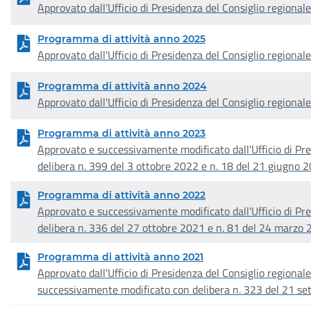
Approvato dall'Ufficio di Presidenza del Consiglio regional
Programma di attività anno 2025
Approvato dall'Ufficio di Presidenza del Consiglio regiona
Programma di attività anno 2024
Approvato dall'Ufficio di Presidenza del Consiglio regional
Programma di attività anno 2023
Approvato e successivamente modificato dall'Ufficio di Pr
delibera n. 399 del 3 ottobre 2022 e n. 18 del 21 giugno 
Programma di attività anno 2022
Approvato e successivamente modificato dall'Ufficio di Pr
delibera n. 336 del 27 ottobre 2021 e n. 81 del 24 marzo 
Programma di attività anno 2021
Approvato dall'Ufficio di Presidenza del Consiglio regiona
successivamente modificato con delibera n. 323 del 21 s