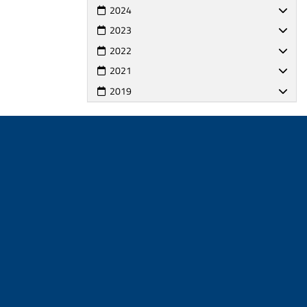
2024
2023
2022
2021
2019