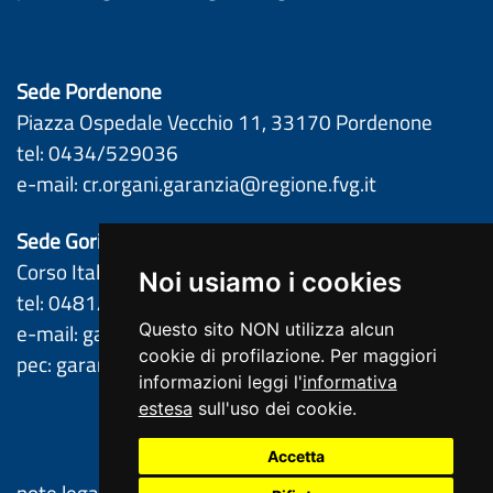
Sede Pordenone
Piazza Ospedale Vecchio 11, 33170 Pordenone 
tel: 0434/529036 
e-mail: 
cr.organi.garanzia@regione.fvg.it
Sede Gorizia
Corso Italia 61, 34170 Gorizia 
Noi usiamo i cookies
tel: 0481/386261 – 0481/386201 
e-mail: 
garantefvg@regione.fvg.it
Questo sito NON utilizza alcun
cookie di profilazione. Per maggiori
pec: 
garantefvg@certregione.fvg.it
informazioni leggi l'
informativa
estesa
sull'uso dei cookie.
Accetta
note legali
privacy
cookie
dichiarazione di