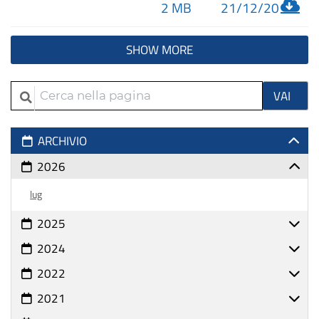
2 MB
21/12/20
SHOW MORE
Cerca nella pagina
CERCA N
VAI
ARCHIVIO
2026
lug
2025
2024
2022
2021