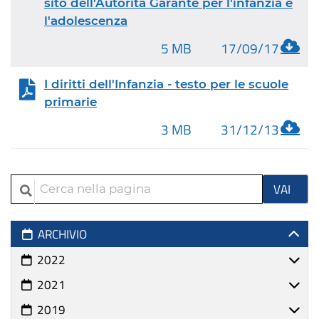
sito dell'Autorità Garante per l'infanzia e
l'adolescenza
5 MB
17/09/17
I diritti dell'Infanzia - testo per le scuole
primarie
3 MB
31/12/13
Cerca nella pagina
CERCA N
VAI
ARCHIVIO
2022
2021
2019