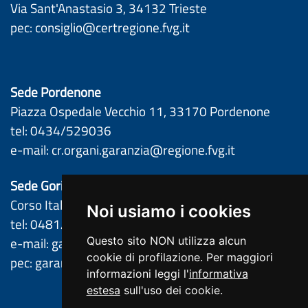
Via Sant'Anastasio 3, 34132 Trieste
pec: 
consiglio@certregione.fvg.it
Sede Pordenone
Piazza Ospedale Vecchio 11, 33170 Pordenone 
tel: 0434/529036 
e-mail: 
cr.organi.garanzia@regione.fvg.it
Sede Gorizia
Corso Italia 61, 34170 Gorizia 
Noi usiamo i cookies
tel: 0481/386261 – 0481/386201 
e-mail: 
garantefvg@regione.fvg.it
Questo sito NON utilizza alcun
cookie di profilazione. Per maggiori
pec: 
garantefvg@certregione.fvg.it
informazioni leggi l'
informativa
estesa
sull'uso dei cookie.