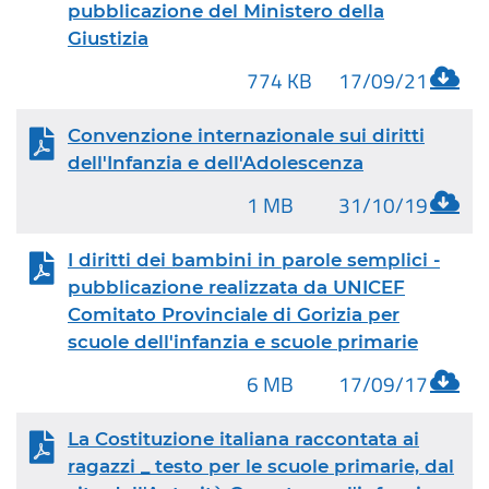
pubblicazione del Ministero della
Giustizia
774 KB
17/09/21
Convenzione internazionale sui diritti
dell'Infanzia e dell'Adolescenza
1 MB
31/10/19
I diritti dei bambini in parole semplici -
pubblicazione realizzata da UNICEF
Comitato Provinciale di Gorizia per
scuole dell'infanzia e scuole primarie
6 MB
17/09/17
La Costituzione italiana raccontata ai
ragazzi _ testo per le scuole primarie, dal